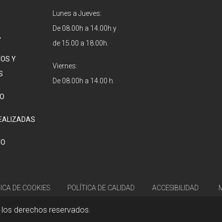
Lunes a Jueves:
De 08.00h a 14.00h y
A
de 15.00 a 18.00h.
OS Y
Viernes:
S
De 08.00h a 14.00 h.
O
EALIZADAS
TO
TICA DE COOKIES
POLÍTICA DE CALIDAD
ACCESIBILIDAD
 los derechos reservados.