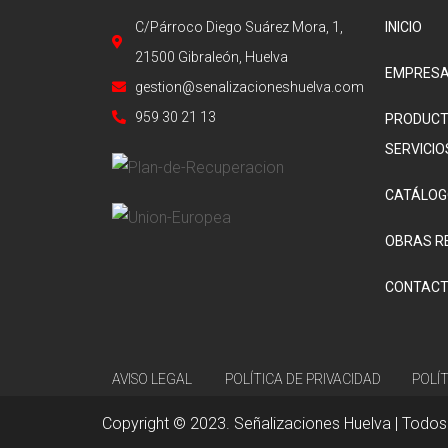
C/Párroco Diego Suárez Mora, 1,
INICIO
21500 Gibraleón, Huelva
EMPRES
gestion@senalizacioneshuelva.com
959 30 21 13
PRODUCT
SERVICIO
CATÁLOG
OBRAS R
CONTAC
AVISO LEGAL
POLÍTICA DE PRIVACIDAD
POLÍ
Copyright © 2023. Señalizaciones Huelva | Todos