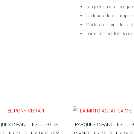
Larguero metálico gal
Cadenas de columpio i
Madera de pino tratada
Tornillería protegida c
QUES INFANTILES, JUEGOS
PARQUES INFANTILES, JU
NTILES, MUELLES, MUELLES
INFANTILES, MUELLES, MUE