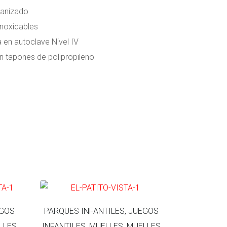
vanizado
noxidables
 en autoclave Nivel IV
on tapones de polipropileno
EGOS
PARQUES INFANTILES, JUEGOS
LLES
INFANTILES, MUELLES, MUELLES