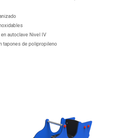
vanizado
noxidables
 en autoclave Nivel IV
on tapones de polipropileno