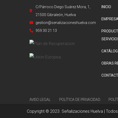
C/Párroco Diego Suárez Mora, 1,
INICIO
21500 Gibraleón, Huelva
EMPRES
gestion@senalizacioneshuelva.com
959 30 21 13
PRODUCT
SERVICIO
CATÁLOG
OBRAS R
CONTAC
AVISO LEGAL
POLÍTICA DE PRIVACIDAD
POLÍ
Copyright © 2023. Señalizaciones Huelva | Todos