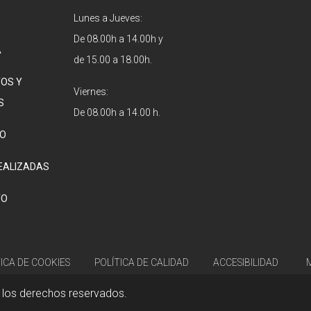
Lunes a Jueves:
De 08.00h a 14.00h y
A
de 15.00 a 18.00h.
OS Y
Viernes:
S
De 08.00h a 14.00 h.
O
EALIZADAS
TO
TICA DE COOKIES
POLÍTICA DE CALIDAD
ACCESIBILIDAD
 los derechos reservados.