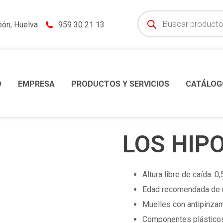
eón, Huelva
959 30 21 13
O
EMPRESA
PRODUCTOS Y SERVICIOS
CATÁLOG
LOS HIP
Altura libre de caída: 0
Edad recomendada de u
Muelles con antipinza
Componentes plásticos: