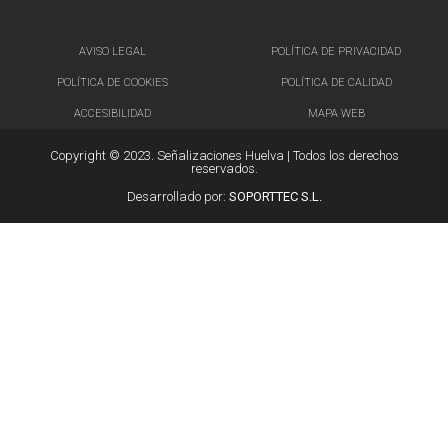
AVISO LEGAL
POLÍTICA DE PRIVACIDAD
POLÍTICA DE COOKIES
POLÍTICA DE CALIDAD
ACCESIBILIDAD
MAPA WEB
Copyright © 2023. Señalizaciones Huelva | Todos los derechos
reservados.
Desarrollado por:
SOPORTTEC S.L.