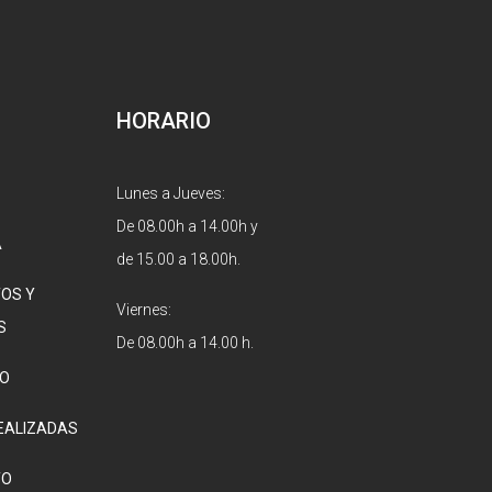
HORARIO
Lunes a Jueves:
De 08.00h a 14.00h y
A
de 15.00 a 18.00h.
OS Y
Viernes:
S
De 08.00h a 14.00 h.
O
EALIZADAS
TO